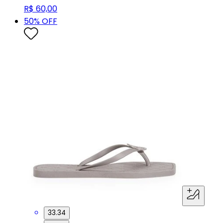
R$ 60,00
50
% OFF
33.34