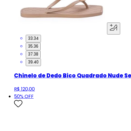
33.34
35.36
37.38
39.40
Chinelo de Dedo Bico Quadrado Nude S
R$ 120,00
50
% OFF