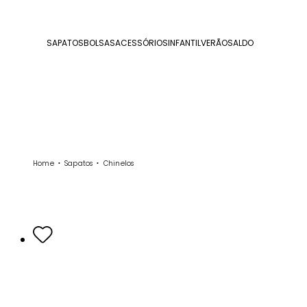
SAPATOS
BOLSAS
ACESSÓRIOS
INFANTIL
VERÃO
SALDO
Home
Sapatos
Chinelos