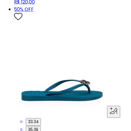
R$ 120,00
50
% OFF
33.34
35.36