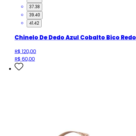
37.38
39.40
41.42
Chinelo De Dedo Azul Cobalto Bico Red
R$ 120,00
R$ 60,00