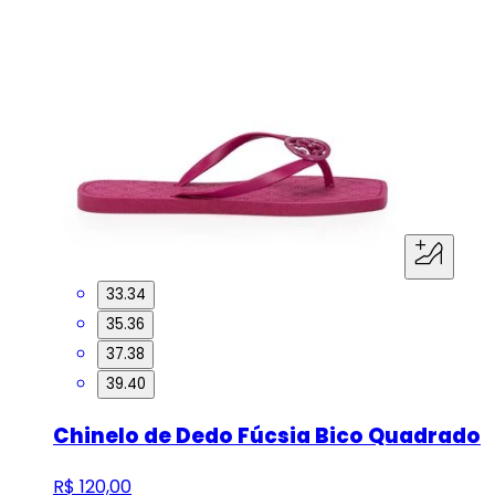
33.34
35.36
37.38
39.40
Chinelo de Dedo Fúcsia Bico Quadrado
R$ 120,00