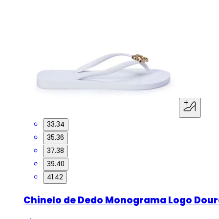
33.34
35.36
37.38
39.40
41.42
Chinelo de Dedo Monograma Logo Dou