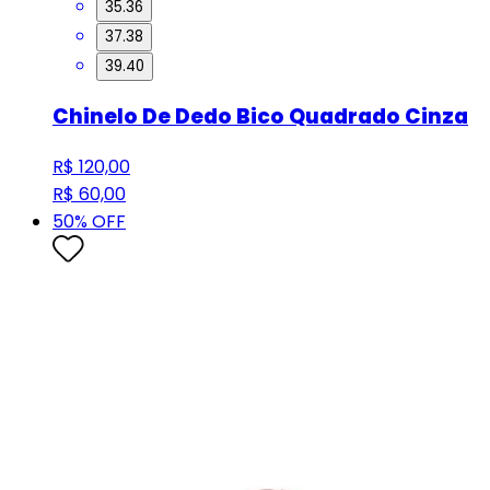
35.36
37.38
39.40
Chinelo De Dedo Bico Quadrado Cinza
R$ 120,00
R$ 60,00
50
% OFF