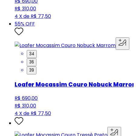
R$ 690,00
R$ 310,00
4 X de R$ 77,50
55
% OFF
34
36
39
Loafer Mocassim Couro Nobuck Marro
R$ 690,00
R$ 310,00
4 X de R$ 77,50