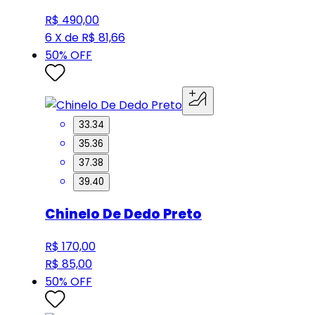
R$ 490,00
6 X de R$ 81,66
50
% OFF
33.34
35.36
37.38
39.40
Chinelo De Dedo Preto
R$ 170,00
R$ 85,00
50
% OFF