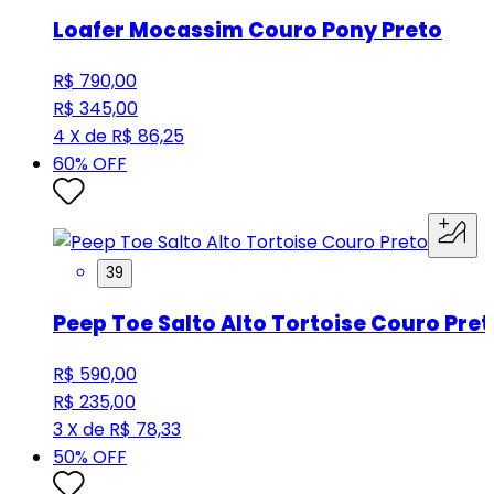
Loafer Mocassim Couro Pony Preto
R$ 790,00
R$ 345,00
4 X de R$ 86,25
60
% OFF
39
Peep Toe Salto Alto Tortoise Couro Pret
R$ 590,00
R$ 235,00
3 X de R$ 78,33
50
% OFF