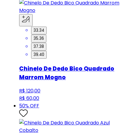
33.34
35.36
37.38
39.40
Chinelo De Dedo Bico Quadrado
Marrom Mogno
R$ 120,00
R$ 60,00
50
% OFF