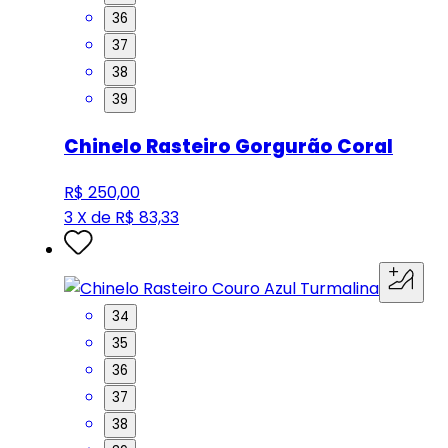
36
37
38
39
Chinelo Rasteiro Gorgurão Coral
R$ 250,00
3 X de R$ 83,33
34
35
36
37
38