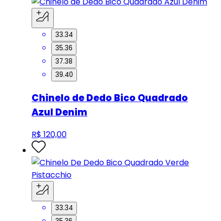
33.34
35.36
37.38
39.40
Chinelo de Dedo Bico Quadrado
Azul Denim
R$ 120,00
33.34