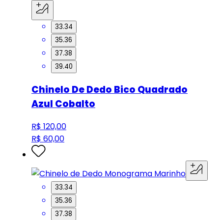
33.34
35.36
37.38
39.40
Chinelo De Dedo Bico Quadrado
Azul Cobalto
R$ 120,00
R$ 60,00
33.34
35.36
37.38