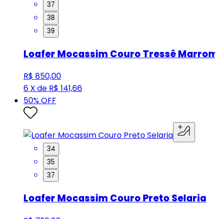
37
38
39
Loafer Mocassim Couro Tressê Marrom
R$ 850,00
6 X de R$ 141,66
50
% OFF
34
35
37
Loafer Mocassim Couro Preto Selaria