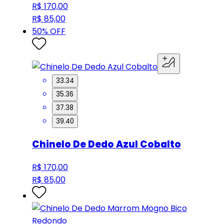
R$ 170,00
R$ 85,00
50
% OFF
33.34
35.36
37.38
39.40
Chinelo De Dedo Azul Cobalto
R$ 170,00
R$ 85,00