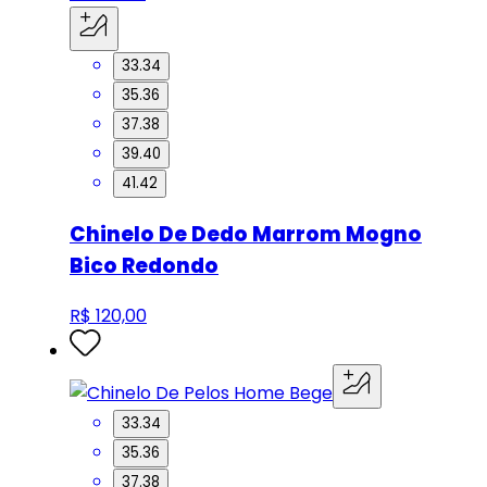
33.34
35.36
37.38
39.40
41.42
Chinelo De Dedo Marrom Mogno
Bico Redondo
R$ 120,00
33.34
35.36
37.38