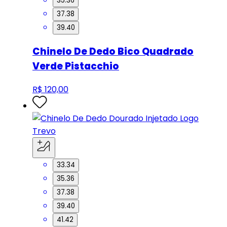
35.36
37.38
39.40
Chinelo De Dedo Bico Quadrado
Verde Pistacchio
R$ 120,00
33.34
35.36
37.38
39.40
41.42