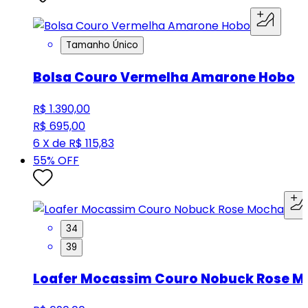
Tamanho Único
Bolsa Couro Vermelha Amarone Hobo
R$ 1.390,00
R$ 695,00
6 X de R$ 115,83
55
% OFF
34
39
Loafer Mocassim Couro Nobuck Rose 