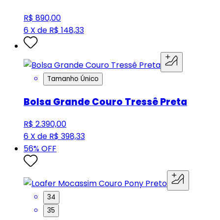
R$ 890,00
6 X de R$ 148,33
Tamanho Único
Bolsa Grande Couro Tressê Preta
R$ 2.390,00
6 X de R$ 398,33
56
% OFF
34
35