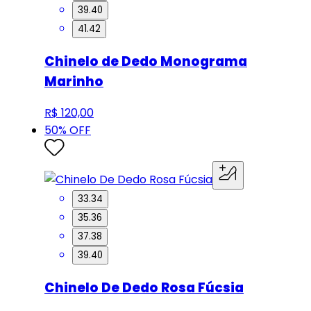
39.40
41.42
Chinelo de Dedo Monograma
Marinho
R$ 120,00
50
% OFF
33.34
35.36
37.38
39.40
Chinelo De Dedo Rosa Fúcsia