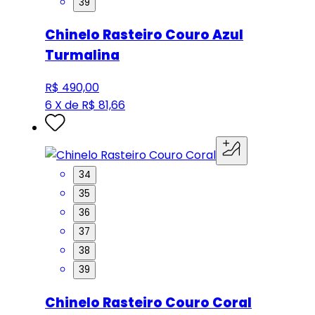
39
Chinelo Rasteiro Couro Azul
Turmalina
R$ 490,00
6 X de R$ 81,66
34
35
36
37
38
39
Chinelo Rasteiro Couro Coral