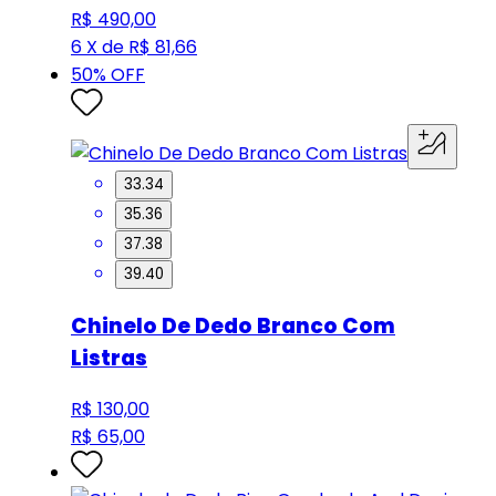
R$ 490,00
6 X de R$ 81,66
50
% OFF
33.34
35.36
37.38
39.40
Chinelo De Dedo Branco Com
Listras
R$ 130,00
R$ 65,00