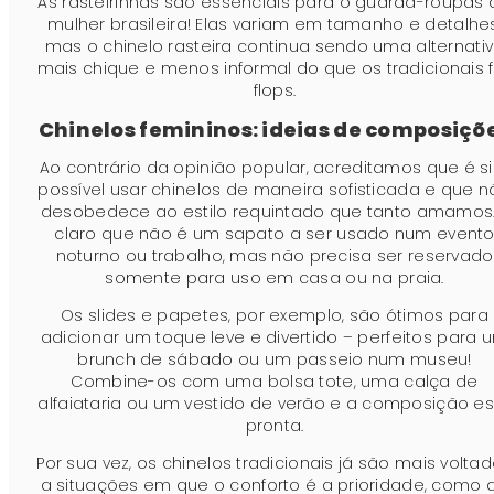
As rasteirinhas são essenciais para o guarda-roupas 
mulher brasileira! Elas variam em tamanho e detalhes
mas o chinelo rasteira continua sendo uma alternati
mais chique e menos informal do que os tradicionais f
flops.
Chinelos femininos: ideias de composiçõ
Ao contrário da opinião popular, acreditamos que é s
possível usar chinelos de maneira sofisticada e que 
desobedece ao estilo requintado que tanto amamos.
claro que não é um sapato a ser usado num event
noturno ou trabalho, mas não precisa ser reservado
somente para uso em casa ou na praia.
Os slides e papetes, por exemplo, são ótimos para
adicionar um toque leve e divertido – perfeitos para 
brunch de sábado ou um passeio num museu!
Combine-os com uma bolsa tote, uma calça de
alfaiataria ou um vestido de verão e a composição es
pronta.
Por sua vez, os chinelos tradicionais já são mais volta
a situações em que o conforto é a prioridade, como 