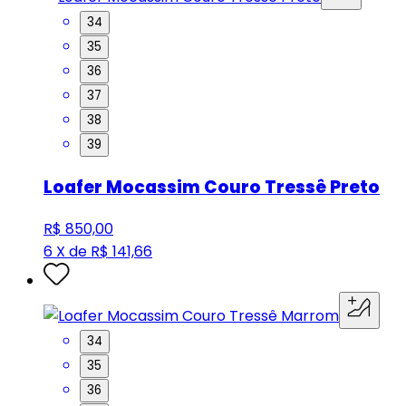
34
35
36
37
38
39
Loafer Mocassim Couro Tressê Preto
R$ 850,00
6 X de R$ 141,66
34
35
36