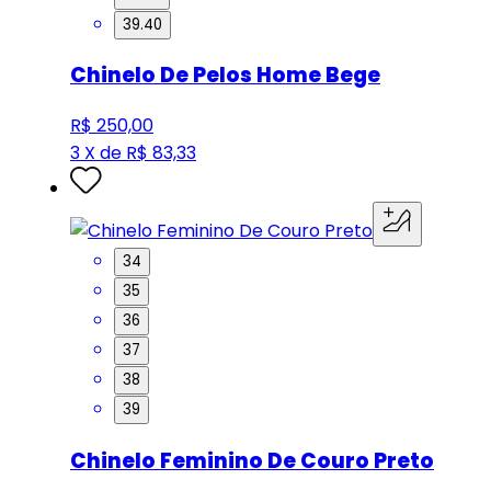
39.40
Chinelo De Pelos Home Bege
R$ 250,00
3 X de R$ 83,33
34
35
36
37
38
39
Chinelo Feminino De Couro Preto