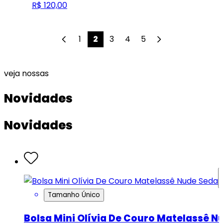
R$ 120,00
1
2
3
4
5
veja nossas
Novidades
Novidades
Tamanho Único
Bolsa Mini Olívia De Couro Matelassê N