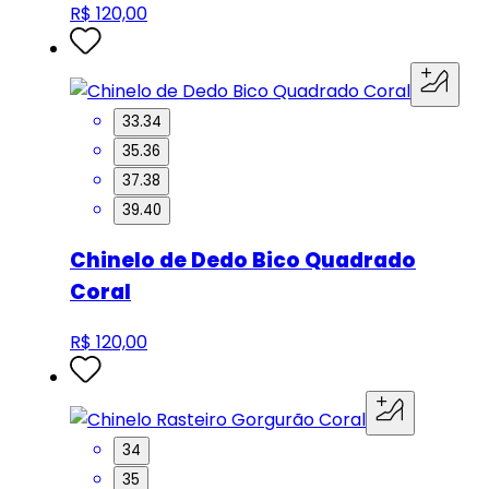
R$ 120,00
33.34
35.36
37.38
39.40
Chinelo de Dedo Bico Quadrado
Coral
R$ 120,00
34
35