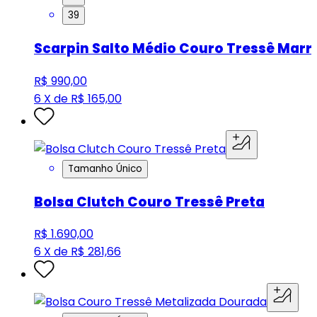
39
Scarpin Salto Médio Couro Tressê Mar
R$ 990,00
6 X de R$ 165,00
Tamanho Único
Bolsa Clutch Couro Tressê Preta
R$ 1.690,00
6 X de R$ 281,66