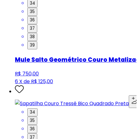
34
35
36
37
38
39
Mule Salto Geométrico Couro Metaliza
R$ 750,00
6 X de R$ 125,00
34
35
36
37