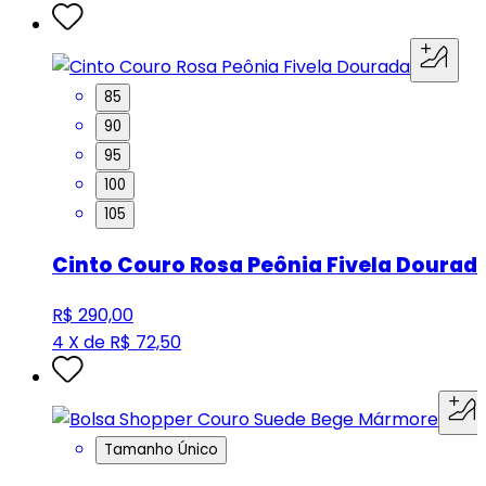
85
90
95
100
105
Cinto Couro Rosa Peônia Fivela Dourad
R$ 290,00
4 X de R$ 72,50
Tamanho Único