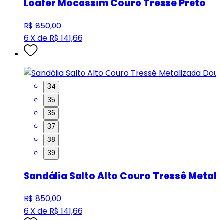
Loafer Mocassim Couro Tressê Preto
R$ 850,00
6 X de R$ 141,66
34
35
36
37
38
39
Sandália Salto Alto Couro Tressê Meta
R$ 850,00
6 X de R$ 141,66