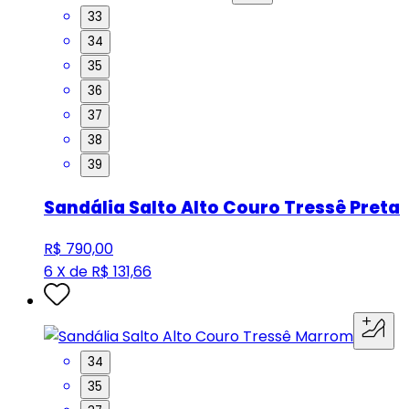
33
34
35
36
37
38
39
Sandália Salto Alto Couro Tressê Preta
R$ 790,00
6 X de R$ 131,66
34
35