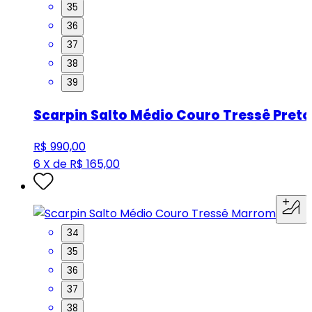
35
36
37
38
39
Scarpin Salto Médio Couro Tressê Preto
R$ 990,00
6 X de R$ 165,00
34
35
36
37
38