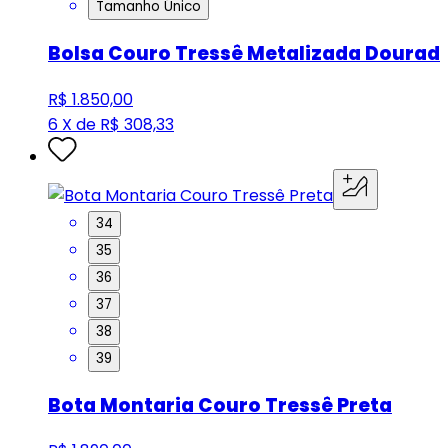
Tamanho Único
Bolsa Couro Tressê Metalizada Dourad
R$ 1.850,00
6 X de R$ 308,33
34
35
36
37
38
39
Bota Montaria Couro Tressê Preta