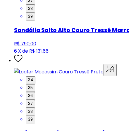
37
38
39
Sandália Salto Alto Couro Tressê Marr
R$ 790,00
6 X de R$ 131,66
34
35
36
37
38
39