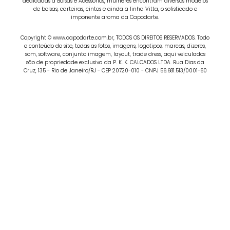
dedicadas a Bolsas e Acessórios, mulheres encontram diversos modelos
de bolsas, carteiras, cintos e ainda a linha Vitta, o sofisticado e
imponente aroma da Capodarte.
Copyright © www.capodarte.com.br, TODOS OS DIREITOS RESERVADOS. Todo
o conteúdo do site, todas as fotos, imagens, logotipos, marcas, dizeres,
som, software, conjunto imagem, layout, trade dress, aqui veiculados
são de propriedade exclusiva da P. K. K. CALCADOS LTDA. Rua Dias da
Cruz, 135 - Rio de Janeiro/RJ - CEP 20720-010 - CNPJ 56.681.513/0001-60