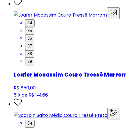
34
35
36
37
38
39
Loafer Mocassim Couro Tressê Marrom
R$ 850,00
6 X de R$ 141,66
34