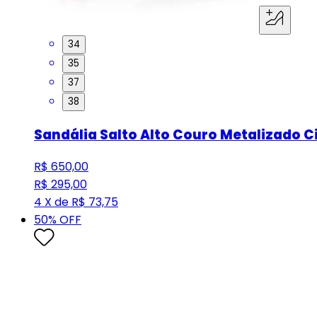
34
35
37
38
Sandália Salto Alto Couro Metalizado C
R$ 650,00
R$ 295,00
4 X de R$ 73,75
50
% OFF