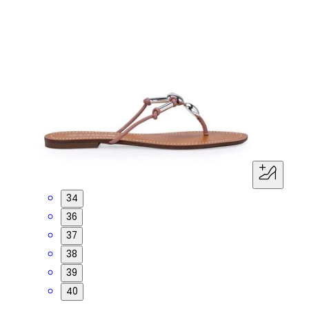
34
36
37
38
39
40