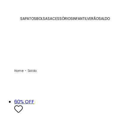
SAPATOS
BOLSAS
ACESSÓRIOS
INFANTIL
VERÃO
SALDO
Home
Saldo
60
% OFF