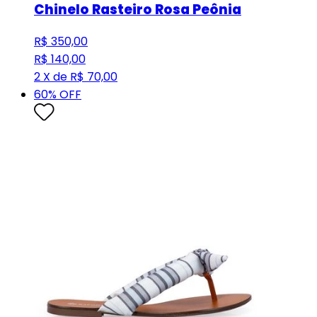
Chinelo Rasteiro Rosa Peônia
R$ 350,00
R$ 140,00
2 X de R$ 70,00
60
% OFF