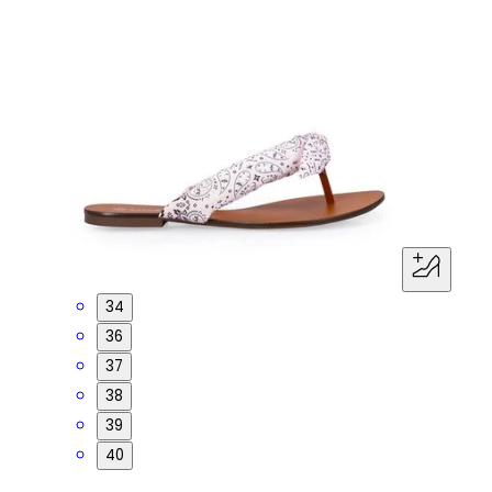
34
36
37
38
39
40