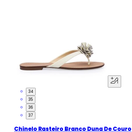
34
35
36
37
Chinelo Rasteiro Branco Duna De Couro