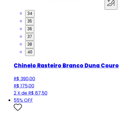
34
35
36
37
38
40
Chinelo Rasteiro Branco Duna Couro
R$ 390,00
R$ 175,00
2 X de R$ 87,50
55
% OFF