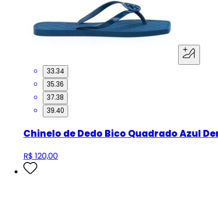
33.34
35.36
37.38
39.40
Chinelo de Dedo Bico Quadrado Azul D
R$ 120,00