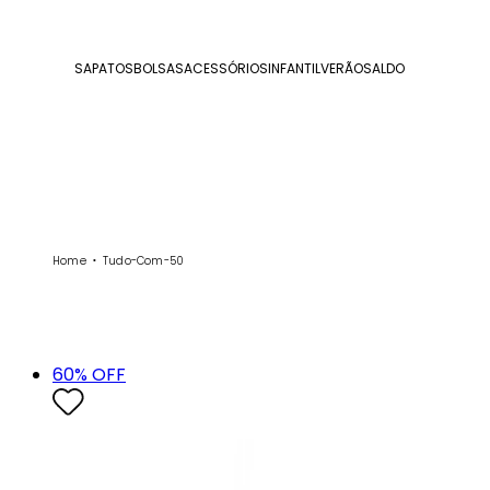
SAPATOS
BOLSAS
ACESSÓRIOS
INFANTIL
VERÃO
SALDO
Home
Tudo-Com-50
60
% OFF