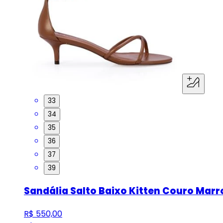
33
34
35
36
37
39
Sandália Salto Baixo Kitten Couro Mar
R$ 550,00