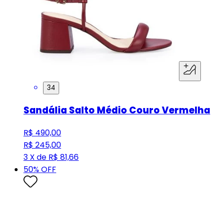
34
Sandália Salto Médio Couro Vermelha
R$ 490,00
R$ 245,00
3 X de R$ 81,66
50
% OFF