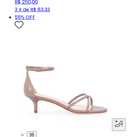
R$ 250,00
3 X de R$ 83,33
55
% OFF
35