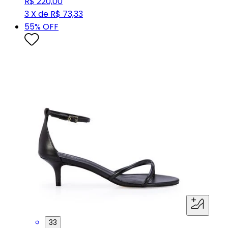
R$ 220,00
3 X de R$ 73,33
55
% OFF
33