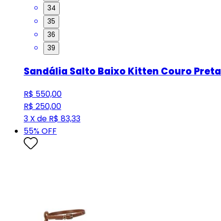
34
35
36
39
Sandália Salto Baixo Kitten Couro Preta
R$ 550,00
R$ 250,00
3 X de R$ 83,33
55
% OFF