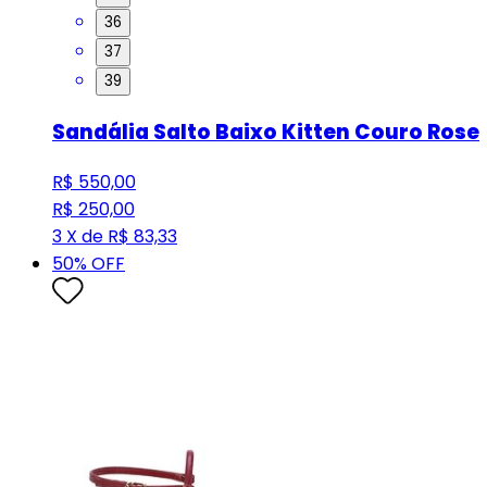
36
37
39
Sandália Salto Baixo Kitten Couro Rose
R$ 550,00
R$ 250,00
3 X de R$ 83,33
50
% OFF