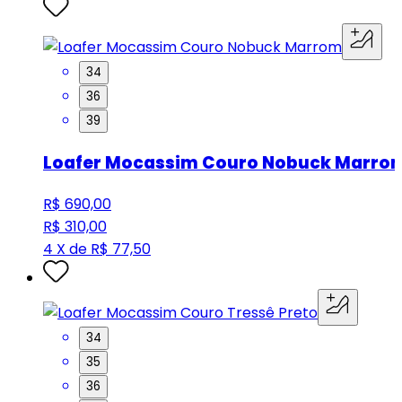
34
36
39
Loafer Mocassim Couro Nobuck Marro
R$ 690,00
R$ 310,00
4 X de R$ 77,50
34
35
36