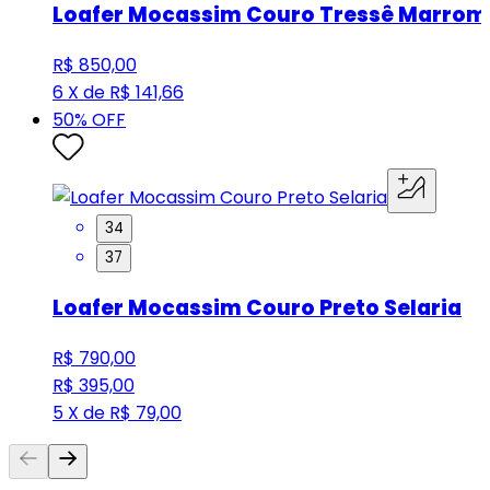
Loafer Mocassim Couro Tressê Marrom
R$ 850,00
6 X de R$ 141,66
50
% OFF
34
37
Loafer Mocassim Couro Preto Selaria
R$ 790,00
R$ 395,00
5 X de R$ 79,00