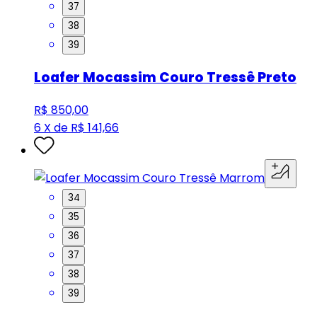
37
38
39
Loafer Mocassim Couro Tressê Preto
R$ 850,00
6 X de R$ 141,66
34
35
36
37
38
39