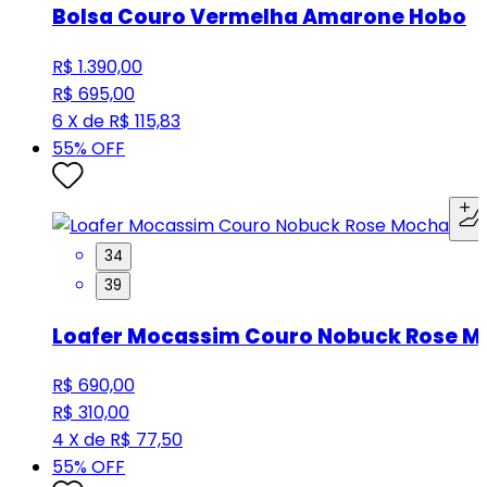
Bolsa Couro Vermelha Amarone Hobo
R$ 1.390,00
R$ 695,00
6 X de R$ 115,83
55
% OFF
34
39
Loafer Mocassim Couro Nobuck Rose 
R$ 690,00
R$ 310,00
4 X de R$ 77,50
55
% OFF