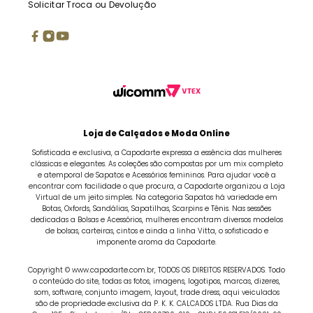
Solicitar Troca ou Devolução
Loja de Calçados e Moda Online
Sofisticada e exclusiva, a Capodarte expressa a essência das mulheres
clássicas e elegantes. As coleções são compostas por um mix completo
e atemporal de Sapatos e Acessórios femininos. Para ajudar você a
encontrar com facilidade o que procura, a Capodarte organizou a Loja
Virtual de um jeito simples. Na categoria Sapatos há variedade em
Botas, Oxfords, Sandálias, Sapatilhas, Scarpins e Tênis. Nas sessões
dedicadas a Bolsas e Acessórios, mulheres encontram diversos modelos
de bolsas, carteiras, cintos e ainda a linha Vitta, o sofisticado e
imponente aroma da Capodarte.
Copyright © www.capodarte.com.br, TODOS OS DIREITOS RESERVADOS. Todo
o conteúdo do site, todas as fotos, imagens, logotipos, marcas, dizeres,
som, software, conjunto imagem, layout, trade dress, aqui veiculados
são de propriedade exclusiva da P. K. K. CALCADOS LTDA. Rua Dias da