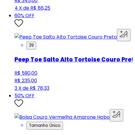
R$ 345,00
4 X de R$ 86,25
60
% OFF
39
Peep Toe Salto Alto Tortoise Couro Pret
R$ 590,00
R$ 235,00
3 X de R$ 78,33
50
% OFF
Tamanho Único