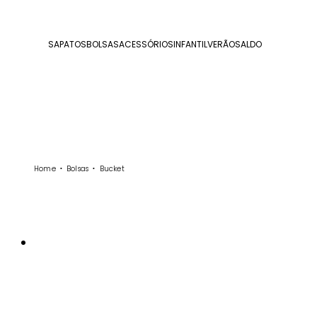
SAPATOS
BOLSAS
ACESSÓRIOS
INFANTIL
VERÃO
SALDO
Home
Bolsas
Bucket