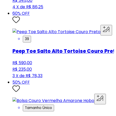
R$ 345,00
4 X de R$ 86,25
60
% OFF
39
Peep Toe Salto Alto Tortoise Couro Pret
R$ 590,00
R$ 235,00
3 X de R$ 78,33
50
% OFF
Tamanho Único