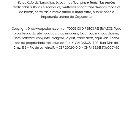
Botas, Oxfords, Sandálias, Sapatilhas, Scarpins e Tênis. Nas sessões
dedicadas a Bolsas e Acessórios, mulheres encontram diversos modelos
de bolsas, carteiras, cintos e ainda a linha Vitta, o sofisticado e
imponente aroma da Capodarte.
Copyright © www.capodarte.com.br, TODOS OS DIREITOS RESERVADOS. Todo
o conteúdo do site, todas as fotos, imagens, logotipos, marcas, dizeres,
som, software, conjunto imagem, layout, trade dress, aqui veiculados
são de propriedade exclusiva da P. K. K. CALCADOS LTDA. Rua Dias da
Cruz, 135 - Rio de Janeiro/RJ - CEP 20720-010 - CNPJ 56.681.513/0001-60