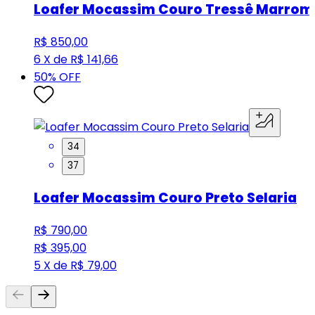
Loafer Mocassim Couro Tressê Marrom
R$ 850,00
6 X de R$ 141,66
50
% OFF
34
37
Loafer Mocassim Couro Preto Selaria
R$ 790,00
R$ 395,00
5 X de R$ 79,00