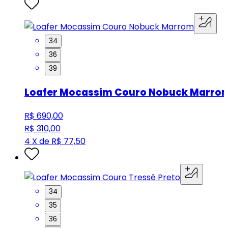
34
36
39
Loafer Mocassim Couro Nobuck Marro
R$ 690,00
R$ 310,00
4 X de R$ 77,50
34
35
36