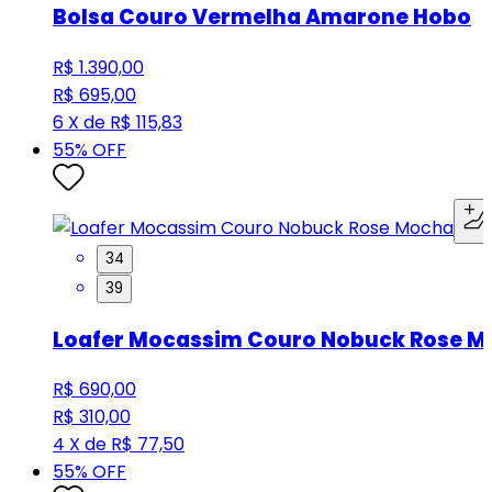
Bolsa Couro Vermelha Amarone Hobo
R$ 1.390,00
R$ 695,00
6 X de R$ 115,83
55
% OFF
34
39
Loafer Mocassim Couro Nobuck Rose 
R$ 690,00
R$ 310,00
4 X de R$ 77,50
55
% OFF