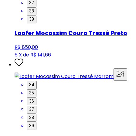
37
38
39
Loafer Mocassim Couro Tressê Preto
R$ 850,00
6 X de R$ 141,66
34
35
36
37
38
39