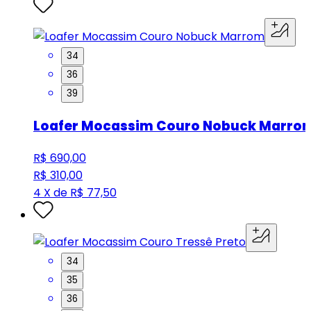
34
36
39
Loafer Mocassim Couro Nobuck Marro
R$ 690,00
R$ 310,00
4 X de R$ 77,50
34
35
36