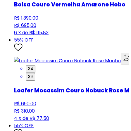
Bolsa Couro Vermelha Amarone Hobo
R$ 1.390,00
R$ 695,00
6 X de R$ 115,83
55
% OFF
34
39
Loafer Mocassim Couro Nobuck Rose 
R$ 690,00
R$ 310,00
4 X de R$ 77,50
55
% OFF