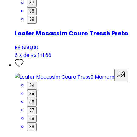
37
38
39
Loafer Mocassim Couro Tressê Preto
R$ 850,00
6 X de R$ 141,66
34
35
36
37
38
39