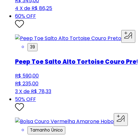
R$ 345,00
4 X de R$ 86,25
60
% OFF
39
Peep Toe Salto Alto Tortoise Couro Pret
R$ 590,00
R$ 235,00
3 X de R$ 78,33
50
% OFF
Tamanho Único