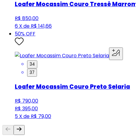
Loafer Mocassim Couro Tressê Marrom
R$ 850,00
6 X de R$ 141,66
50
% OFF
34
37
Loafer Mocassim Couro Preto Selaria
R$ 790,00
R$ 395,00
5 X de R$ 79,00