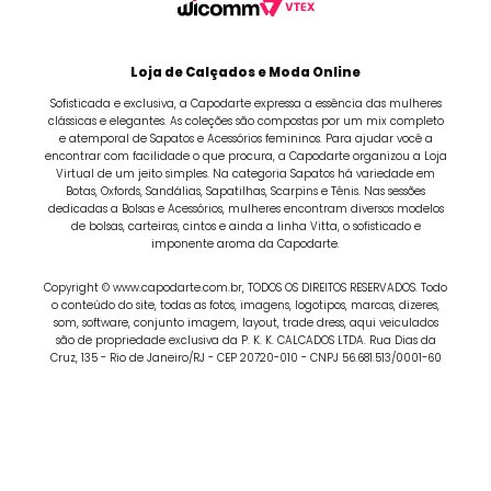
Loja de Calçados e Moda Online
Sofisticada e exclusiva, a Capodarte expressa a essência das mulheres
clássicas e elegantes. As coleções são compostas por um mix completo
e atemporal de Sapatos e Acessórios femininos. Para ajudar você a
encontrar com facilidade o que procura, a Capodarte organizou a Loja
Virtual de um jeito simples. Na categoria Sapatos há variedade em
Botas, Oxfords, Sandálias, Sapatilhas, Scarpins e Tênis. Nas sessões
dedicadas a Bolsas e Acessórios, mulheres encontram diversos modelos
de bolsas, carteiras, cintos e ainda a linha Vitta, o sofisticado e
imponente aroma da Capodarte.
Copyright © www.capodarte.com.br, TODOS OS DIREITOS RESERVADOS. Todo
o conteúdo do site, todas as fotos, imagens, logotipos, marcas, dizeres,
som, software, conjunto imagem, layout, trade dress, aqui veiculados
são de propriedade exclusiva da P. K. K. CALCADOS LTDA. Rua Dias da
Cruz, 135 - Rio de Janeiro/RJ - CEP 20720-010 - CNPJ 56.681.513/0001-60