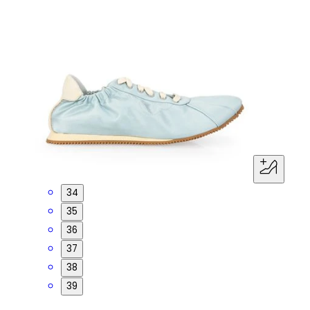
34
35
36
37
38
39