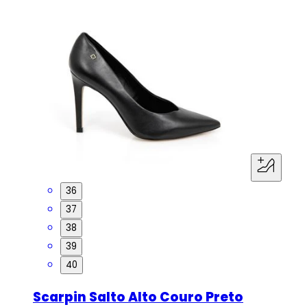
36
37
38
39
40
Scarpin Salto Alto Couro Preto