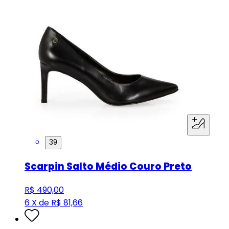
39
Scarpin Salto Médio Couro Preto
R$ 490,00
6 X de R$ 81,66