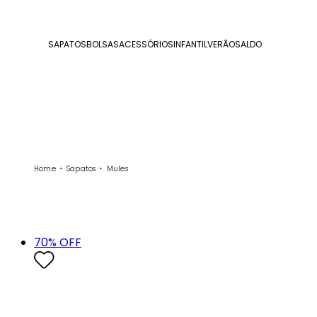
SAPATOS
BOLSAS
ACESSÓRIOS
INFANTIL
VERÃO
SALDO
Home
Sapatos
Mules
70
% OFF