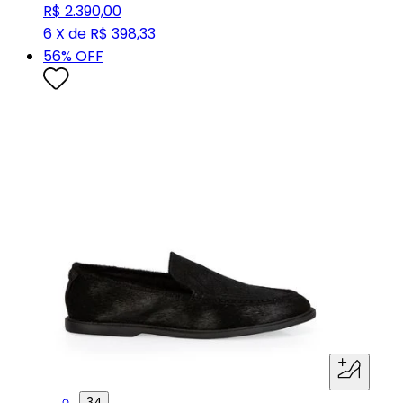
R$ 2.390,00
6 X de R$ 398,33
56
% OFF
34