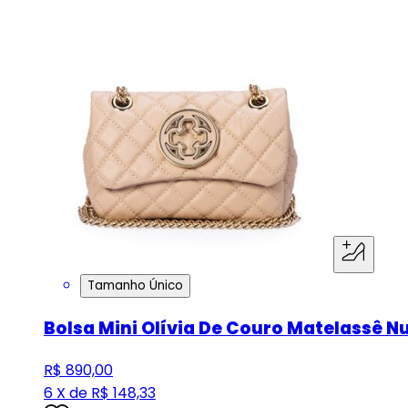
Tamanho Único
Bolsa Mini Olívia De Couro Matelassê N
R$ 890,00
6 X de R$ 148,33