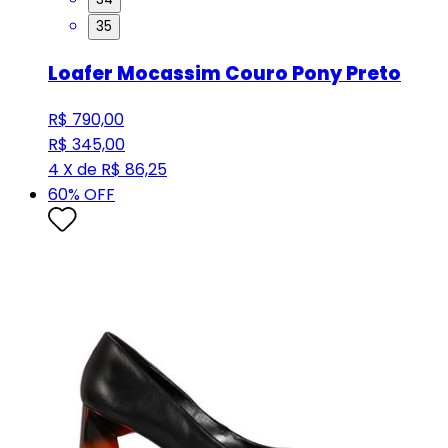
35
Loafer Mocassim Couro Pony Preto
R$ 790,00
R$ 345,00
4 X de R$ 86,25
60
% OFF