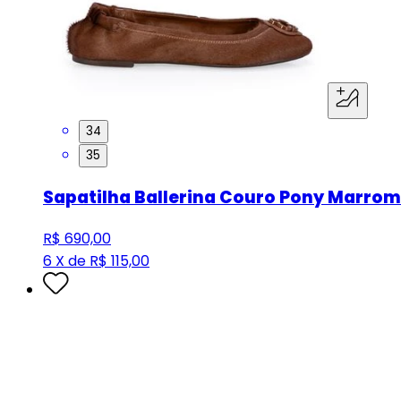
34
35
Sapatilha Ballerina Couro Pony Marro
R$ 690,00
6 X de R$ 115,00