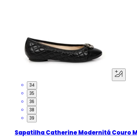
34
35
36
38
39
Sapatilha Catherine Modernitá Couro M