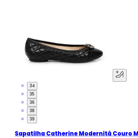
34
35
36
38
39
Sapatilha Catherine Modernitá Couro M