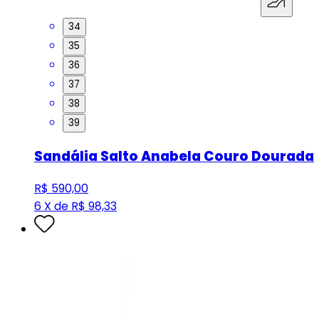
34
35
36
37
38
39
Sandália Salto Anabela Couro Dourada
R$ 590,00
6 X de R$ 98,33