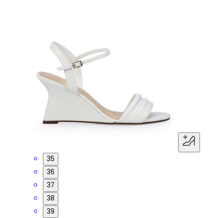
35
36
37
38
39