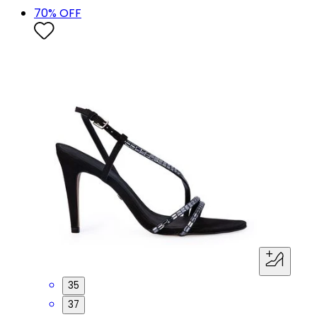
70
% OFF
35
37