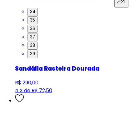
34
35
36
37
38
39
Sandália Rasteira Dourada
R$ 290,00
4 X de R$ 72,50