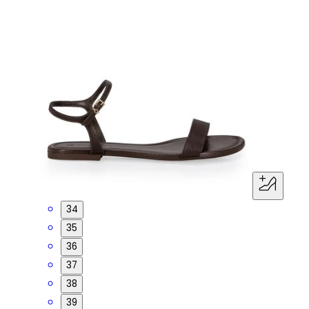
34
35
36
37
38
39