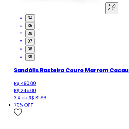
34
35
36
37
38
39
Sandális Rasteira Couro Marrom Cacau
R$ 490,00
R$ 245,00
3 X de R$ 81,66
70
% OFF