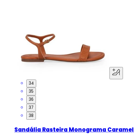
34
35
36
37
38
Sandália Rasteira Monograma Carame