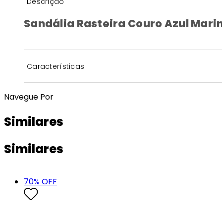
Descrição
Sandália Rasteira Couro Azul Mari
Características
Navegue Por
Similares
Similares
70
% OFF