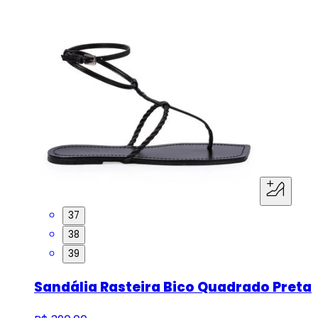
37
38
39
Sandália Rasteira Bico Quadrado Preta