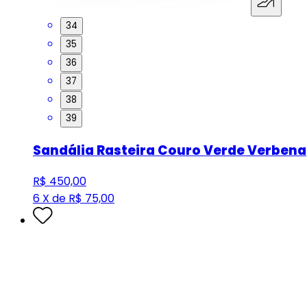
34
35
36
37
38
39
Sandália Rasteira Couro Verde Verbena
R$ 450,00
6 X de R$ 75,00