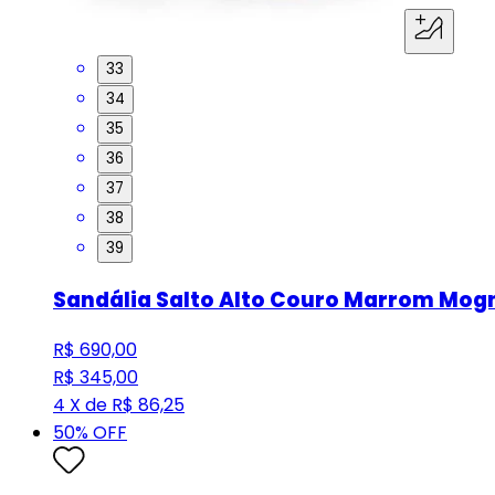
33
34
35
36
37
38
39
Sandália Salto Alto Couro Marrom Mog
R$ 690,00
R$ 345,00
4 X de R$ 86,25
50
% OFF