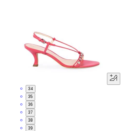
34
35
36
37
38
39