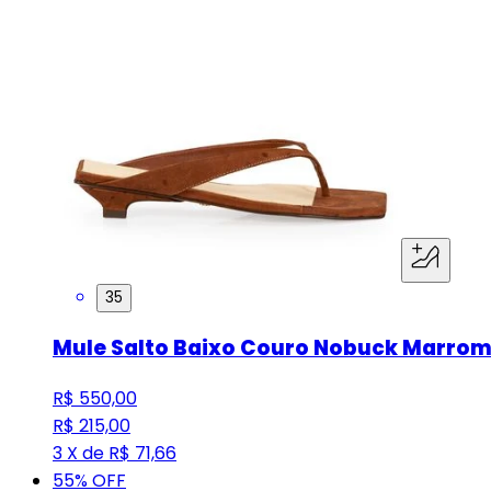
35
Mule Salto Baixo Couro Nobuck Marro
R$ 550,00
R$ 215,00
3 X de R$ 71,66
55
% OFF