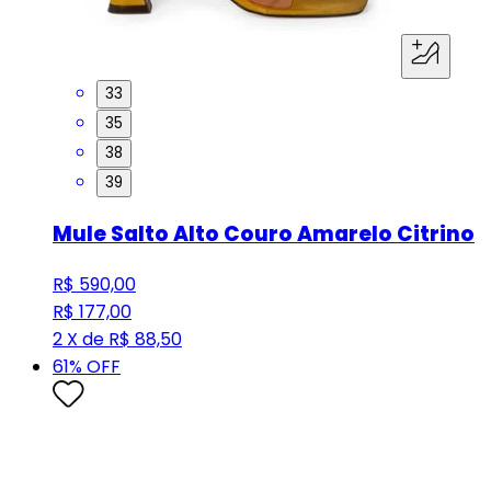
33
35
38
39
Mule Salto Alto Couro Amarelo Citrino
R$ 590,00
R$ 177,00
2 X de R$ 88,50
61
% OFF