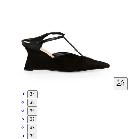
34
35
36
37
38
39