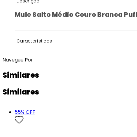
Descrição
Mule Salto Médio Couro Branca Puf
Características
Navegue Por
Similares
Similares
55
% OFF