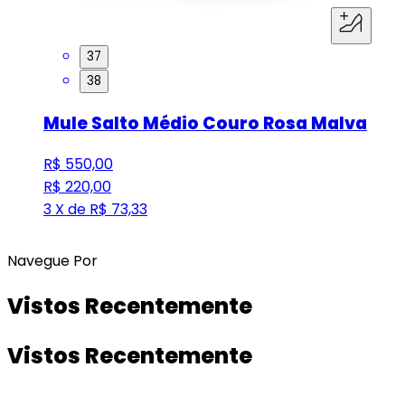
37
38
Mule Salto Médio Couro Rosa Malva
R$ 550,00
R$ 220,00
3 X de R$ 73,33
Navegue Por
Vistos Recentemente
Vistos Recentemente