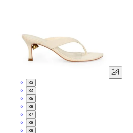
33
34
35
36
37
38
39