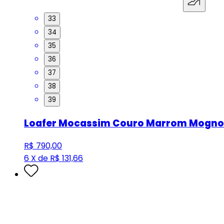
33
34
35
36
37
38
39
Loafer Mocassim Couro Marrom Mogno
R$ 790,00
6 X de R$ 131,66