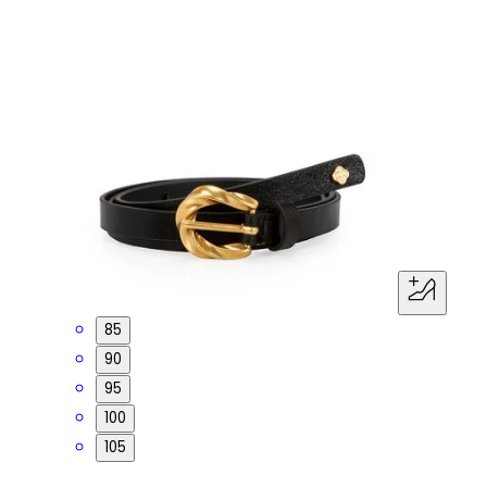
85
90
95
100
105