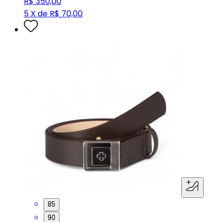
R$ 350,00
5 X de R$ 70,00
85
90