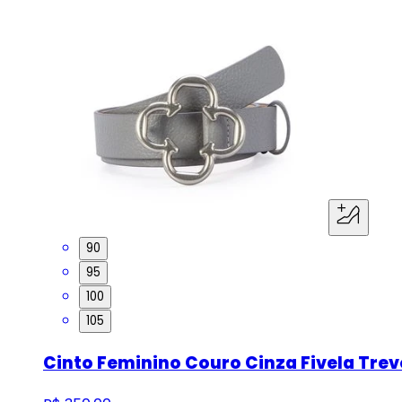
90
95
100
105
Cinto Feminino Couro Cinza Fivela Tre