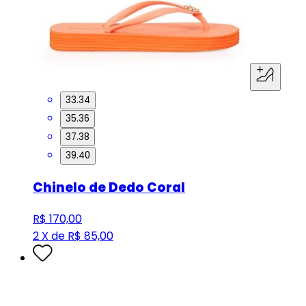
33.34
35.36
37.38
39.40
Chinelo de Dedo Coral
R$ 170,00
2 X de R$ 85,00