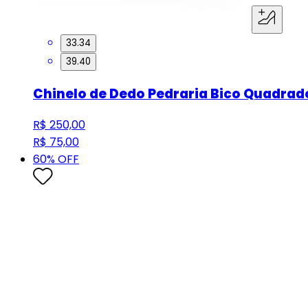
33.34
39.40
Chinelo de Dedo Pedraria Bico Quadra
R$ 250,00
R$ 75,00
60
% OFF