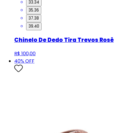
33.34
35.36
37.38
39.40
Chinelo De Dedo Tira Trevos Rosê
R$ 100,00
40
% OFF