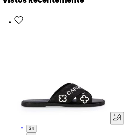
Vistos Recentemente
34