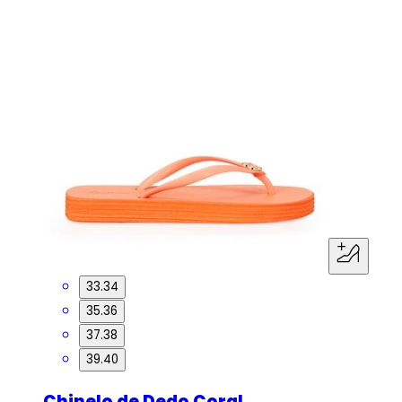
33.34
35.36
37.38
39.40
Chinelo de Dedo Coral