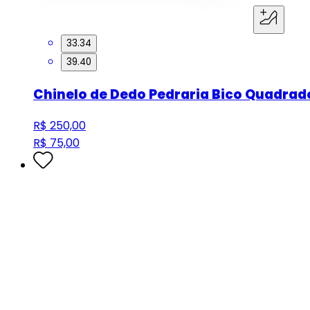
33.34
39.40
Chinelo de Dedo Pedraria Bico Quadra
R$ 250,00
R$ 75,00