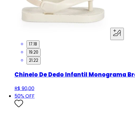
17.18
19.20
21.22
Chinelo De Dedo Infantil Monograma Br
R$ 90,00
50
% OFF