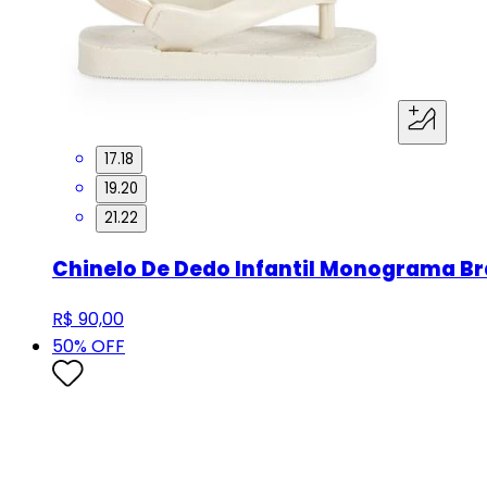
17.18
19.20
21.22
Chinelo De Dedo Infantil Monograma Br
R$ 90,00
50
% OFF