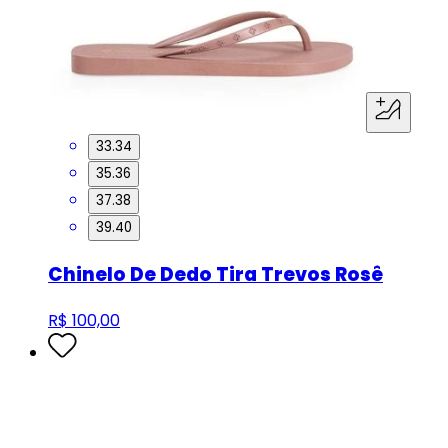
33.34
35.36
37.38
39.40
Chinelo De Dedo Tira Trevos Rosê
R$ 100,00