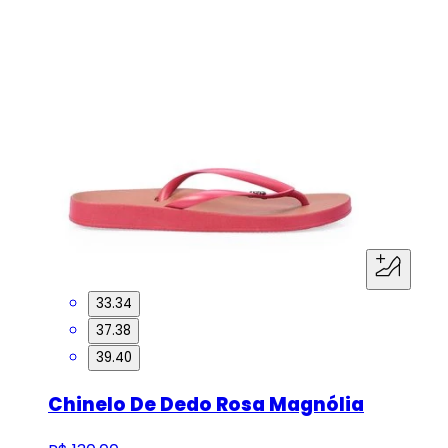
33.34
37.38
39.40
Chinelo De Dedo Rosa Magnólia