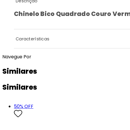
Descrição
Chinelo Bico Quadrado Couro Ver
Características
Navegue Por
Similares
Similares
50
% OFF