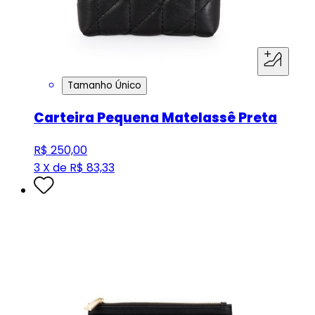
Tamanho Único
Carteira Pequena Matelassê Preta
R$ 250,00
3 X de R$ 83,33