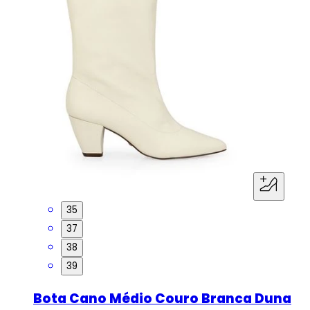
35
37
38
39
Bota Cano Médio Couro Branca Duna