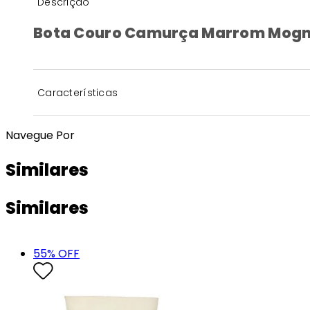
Descrição
Bota Couro Camurça Marrom Mog
Características
Navegue Por
Similares
Similares
55
% OFF