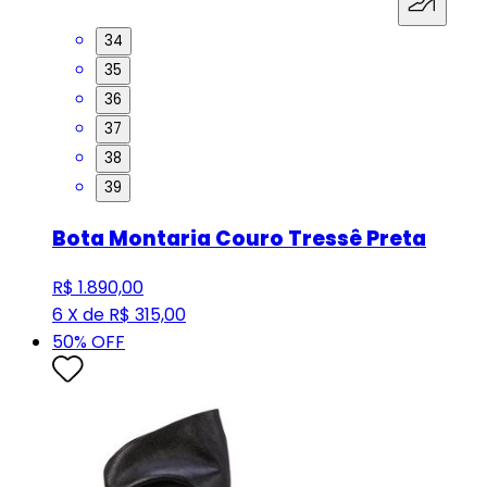
34
35
36
37
38
39
Bota Montaria Couro Tressê Preta
R$ 1.890,00
6 X de R$ 315,00
50
% OFF