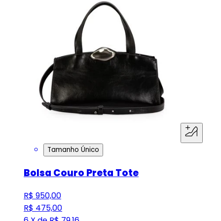
Tamanho Único
Bolsa Couro Preta Tote
R$ 950,00
R$ 475,00
6 X de R$ 79,16