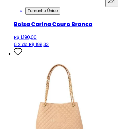
Tamanho Único
Bolsa Carina Couro Branca
R$ 1.190,00
6 X de R$ 198,33