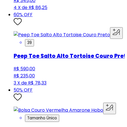
R$ 345,00
4 X de R$ 86,25
60
% OFF
39
Peep Toe Salto Alto Tortoise Couro Pret
R$ 590,00
R$ 235,00
3 X de R$ 78,33
50
% OFF
Tamanho Único