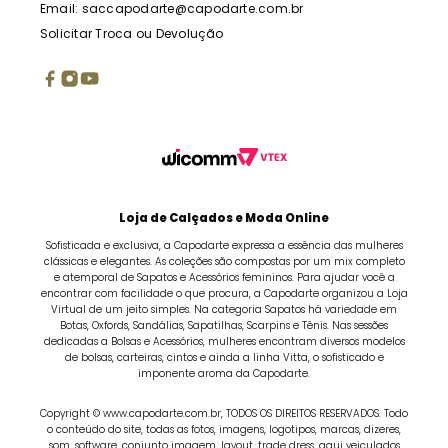
Email: saccapodarte@capodarte.com.br
Solicitar Troca ou Devolução
Loja de Calçados e Moda Online
Sofisticada e exclusiva, a Capodarte expressa a essência das mulheres
clássicas e elegantes. As coleções são compostas por um mix completo
e atemporal de Sapatos e Acessórios femininos. Para ajudar você a
encontrar com facilidade o que procura, a Capodarte organizou a Loja
Virtual de um jeito simples. Na categoria Sapatos há variedade em
Botas, Oxfords, Sandálias, Sapatilhas, Scarpins e Tênis. Nas sessões
dedicadas a Bolsas e Acessórios, mulheres encontram diversos modelos
de bolsas, carteiras, cintos e ainda a linha Vitta, o sofisticado e
imponente aroma da Capodarte.
Copyright © www.capodarte.com.br, TODOS OS DIREITOS RESERVADOS. Todo
o conteúdo do site, todas as fotos, imagens, logotipos, marcas, dizeres,
som, software, conjunto imagem, layout, trade dress, aqui veiculados