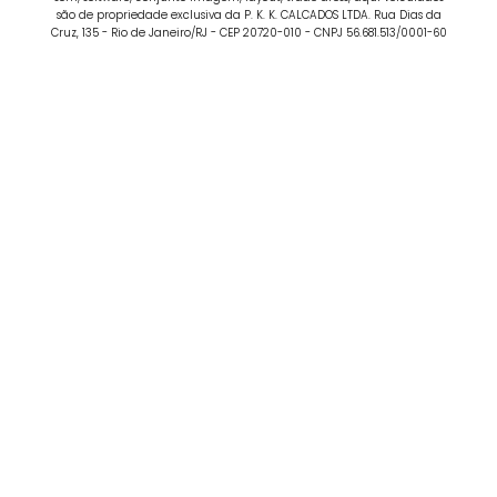
são de propriedade exclusiva da P. K. K. CALCADOS LTDA. Rua Dias da
Cruz, 135 - Rio de Janeiro/RJ - CEP 20720-010 - CNPJ 56.681.513/0001-60