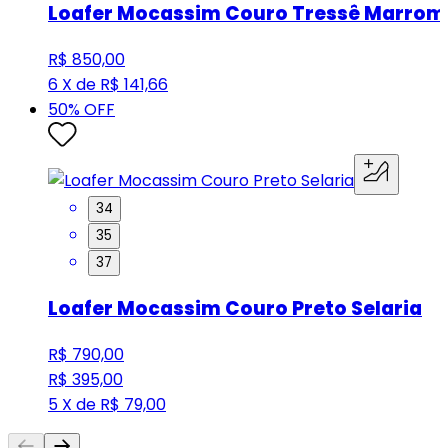
Loafer Mocassim Couro Tressê Marrom
R$ 850,00
6 X de R$ 141,66
50
% OFF
34
35
37
Loafer Mocassim Couro Preto Selaria
R$ 790,00
R$ 395,00
5 X de R$ 79,00