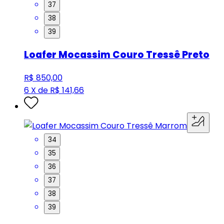
37
38
39
Loafer Mocassim Couro Tressê Preto
R$ 850,00
6 X de R$ 141,66
34
35
36
37
38
39