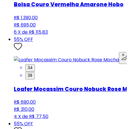
Bolsa Couro Vermelha Amarone Hobo
R$ 1.390,00
R$ 695,00
6 X de R$ 115,83
55
% OFF
34
39
Loafer Mocassim Couro Nobuck Rose 
R$ 690,00
R$ 310,00
4 X de R$ 77,50
55
% OFF