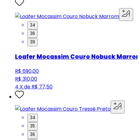
34
36
39
Loafer Mocassim Couro Nobuck Marro
R$ 690,00
R$ 310,00
4 X de R$ 77,50
34
35
36